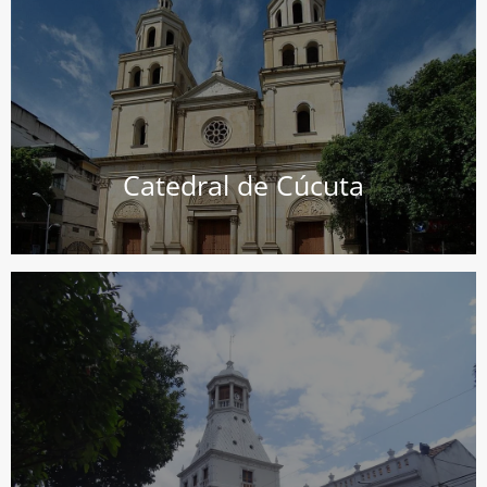
desde el 4 de octubre de 2021.
obispo José Libardo Garcés Monsalve como su párroco
arquidiócesis de Nueva Pamplona. La diócesis tiene al
latina de la Iglesia católica en Colombia, sufragánea de la
La diócesis de Cúcuta es una circunscripción eclesiástica
Catedral de Cúcuta
nacional el 25 de agosto de 2003.
de Norte de Santander y fue declarado monumento
Colombia. Alberga las oficinas de la Secretaría de Cultura
Es un centro cultural ubicado en la ciudad de Cúcuta,