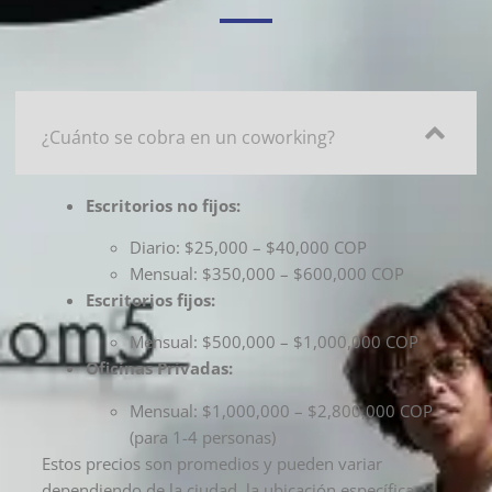
¿Cuánto se cobra en un coworking?
Escritorios no fijos:
Diario: $25,000 – $40,000 COP
Mensual: $350,000 – $600,000 COP
Escritorios fijos:
Mensual: $500,000 – $1,000,000 COP
Oficinas Privadas:
Mensual: $1,000,000 – $2,800,000 COP
(para 1-4 personas)
Estos precios son promedios y pueden variar
dependiendo de la ciudad, la ubicación específica