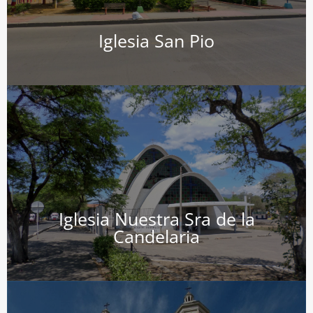
las avenidas más principales de Atalaya que es la avenida
Fue creada el 9 de abril en el año 1976, se sitúa en una de
Iglesia San Pio
además, es un icono arquitectónico en la ciudad.
que guarda la esperanza de los fieles en Jesucristo y,
La parro­quia Nuestra Señora de La Candelaria, un templo
Iglesia Nuestra Sra de la
Candelaria