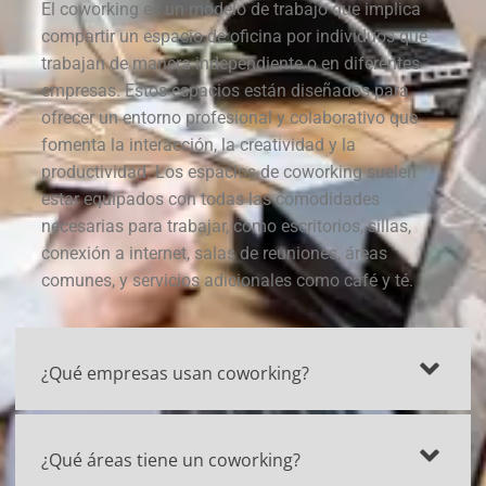
El coworking es un modelo de trabajo que implica
compartir un espacio de oficina por individuos que
trabajan de manera independiente o en diferentes
empresas. Estos espacios están diseñados para
ofrecer un entorno profesional y colaborativo que
fomenta la interacción, la creatividad y la
productividad. Los espacios de coworking suelen
estar equipados con todas las comodidades
necesarias para trabajar, como escritorios, sillas,
conexión a internet, salas de reuniones, áreas
comunes, y servicios adicionales como café y té.
¿Qué empresas usan coworking?
¿Qué áreas tiene un coworking?