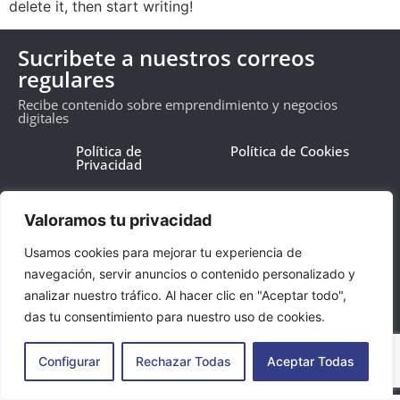
delete it, then start writing!
Sucribete a nuestros correos
regulares
Recibe contenido sobre emprendimiento y negocios
digitales
Política de
Política de Cookies
Privacidad
Valoramos tu privacidad
Usamos cookies para mejorar tu experiencia de
ENVIAR
navegación, servir anuncios o contenido personalizado y
analizar nuestro tráfico. Al hacer clic en "Aceptar todo",
das tu consentimiento para nuestro uso de cookies.
2024 Todos los derechos reservados Bizclub
Configurar
Rechazar Todas
Aceptar Todas